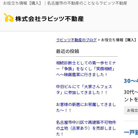
お役立ち情報【購入】｜名古屋市の不動産のことならラビッツ不動産
ラビッツ不動産のブログ
>
お役立ち情報【購入】
最近の投稿
相続診断士としての第一歩セミナ
ー「争族」をなくし「笑顔相続」
へ～映画鑑賞に行きました！
30
中日ビルにて「大家さんフェス
30代
タ」に参加してきました！！
ント
お客様の新居にお邪魔してきまし
た～！！
お役立
名古屋市中川区で再建築不可物件
の土地（古家あり）を売却しまし
一戸
た！