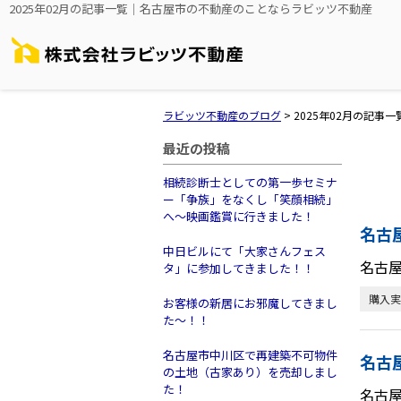
2025年02月の記事一覧｜名古屋市の不動産のことならラビッツ不動産
ラビッツ不動産のブログ
>
2025年02月の記事一
最近の投稿
相続診断士としての第一歩セミナ
ー「争族」をなくし「笑顔相続」
へ～映画鑑賞に行きました！
名古
中日ビルにて「大家さんフェス
名古
タ」に参加してきました！！
購入実
お客様の新居にお邪魔してきまし
た～！！
名古屋市中川区で再建築不可物件
名古
の土地（古家あり）を売却しまし
た！
名古