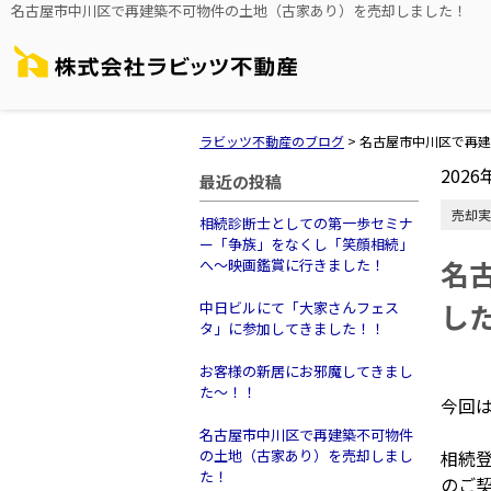
名古屋市中川区で再建築不可物件の土地（古家あり）を売却しました！
ラビッツ不動産のブログ
>
名古屋市中川区で再建
2026
最近の投稿
売却実
相続診断士としての第一歩セミナ
ー「争族」をなくし「笑顔相続」
名
へ～映画鑑賞に行きました！
し
中日ビルにて「大家さんフェス
タ」に参加してきました！！
お客様の新居にお邪魔してきまし
た～！！
今回
名古屋市中川区で再建築不可物件
の土地（古家あり）を売却しまし
相続
た！
のご