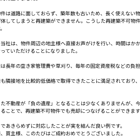
物件は道路に面しておらず、築年数も古いため、長く使えない物
解体してしまうと再建築ができません。こうした再建築不可物
す。
で当社は、物件周辺の地主様へ直接お声がけを行い、時間はか
なっていただけることになりました。
様は長年の空き家管理費や草刈り、毎年の固定資産税などの負
。
様も隣接地を比較的低価格で取得できたことに満足されており
。
した不動産が「負の遺産」となることは少なくありませんが、
めることで、再建築不可物件でも売却につなげることができます
まであきらめずに対応したことが実を結んだ良い例です。
様、買主様、このたびはご成約おめでとうございました。